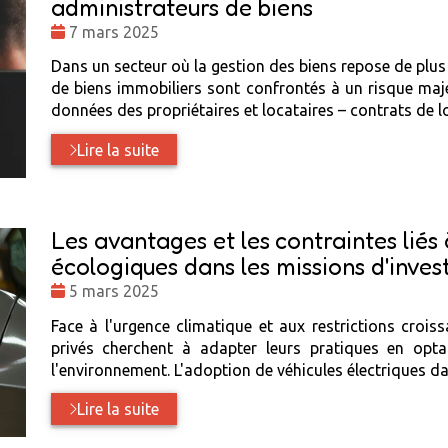
administrateurs de biens
Date
7 mars 2025
:
Dans un secteur où la gestion des biens repose de plus e
de biens immobiliers sont confrontés à un risque majeu
données des propriétaires et locataires – contrats de l
Lire la suite
Les avantages et les contraintes liés à
écologiques dans les missions d'inves
Date
5 mars 2025
:
Face à l'urgence climatique et aux restrictions crois
privés cherchent à adapter leurs pratiques en opt
l'environnement. L'adoption de véhicules électriques da
Lire la suite