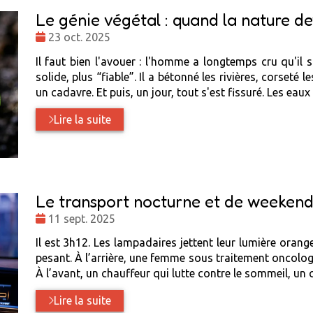
Le génie végétal : quand la nature de
Date
23 oct. 2025
:
Il faut bien l'avouer : l'homme a longtemps cru qu'il s
solide, plus “fiable”. Il a bétonné les rivières, corse
un cadavre. Et puis, un jour, tout s'est fissuré. Les eaux
Lire la suite
Le transport nocturne et de weekend 
Date
11 sept. 2025
:
Il est 3h12. Les lampadaires jettent leur lumière orange
pesant. À l’arrière, une femme sous traitement oncolog
À l’avant, un chauffeur qui lutte contre le sommeil, un 
Lire la suite