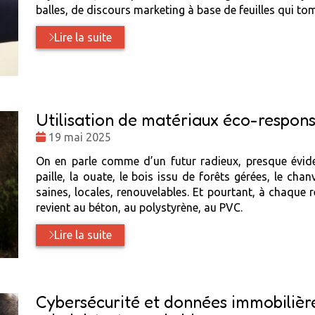
balles, de discours marketing à base de feuilles qui t
Lire la suite
Utilisation de matériaux éco-respon
Date
19 mai 2025
:
On en parle comme d’un futur radieux, presque évide
paille, la ouate, le bois issu de forêts gérées, le cha
saines, locales, renouvelables. Et pourtant, à chaque 
revient au béton, au polystyrène, au PVC.
Lire la suite
Cybersécurité et données immobilières