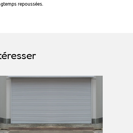
longtemps repoussées.
téresser