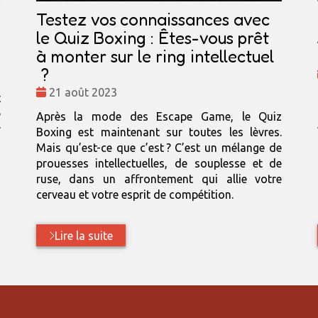
Testez vos connaissances avec
le Quiz Boxing : Êtes-vous prêt
à monter sur le ring intellectuel
?
Date
21 août 2023
t
:
e
Après la mode des Escape Game, le Quiz
r
Boxing est maintenant sur toutes les lèvres.
s
Mais qu’est-ce que c’est ? C’est un mélange de
n
prouesses intellectuelles, de souplesse et de
s
ruse, dans un affrontement qui allie votre
cerveau et votre esprit de compétition.
Lire la suite