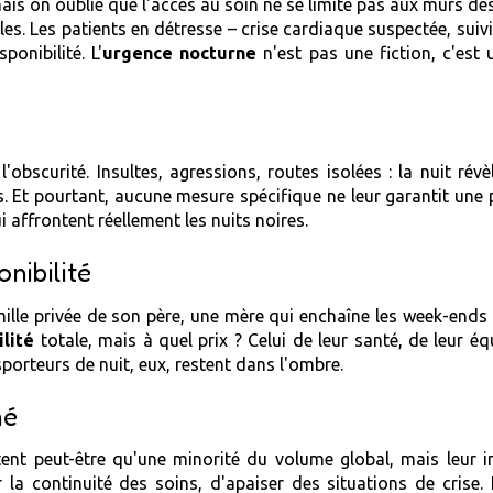
mais on oublie que l'accès au soin ne se limite pas aux murs des
les. Les patients en détresse – crise cardiaque suspectée, sui
onibilité. L'
urgence nocturne
n'est pas une fiction, c'est 
'obscurité. Insultes, agressions, routes isolées : la nuit ré
es. Et pourtant, aucune mesure spécifique ne leur garantit une 
i affrontent réellement les nuits noires.
onibilité
amille privée de son père, une mère qui enchaîne les week-ends 
ilité
totale, mais à quel prix ? Celui de leur santé, de leur équi
porteurs de nuit, eux, restent dans l'ombre.
mé
tent peut-être qu'une minorité du volume global, mais leur i
er la continuité des soins, d'apaiser des situations de crise. 