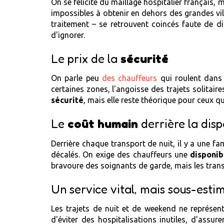
On se félicite du maillage hospitalier français, 
impossibles à obtenir en dehors des grandes vil
traitement – se retrouvent coincés faute de disp
d'ignorer.
Le prix de la
sécurité
On parle peu
des chauffeurs
qui roulent dans l
certaines zones, l'angoisse des trajets solitair
sécurité
, mais elle reste théorique pour ceux qu
Le
coût humain
derrière la disp
Derrière chaque transport de nuit, il y a une f
décalés. On exige des chauffeurs une
disponib
bravoure des soignants de garde, mais les trans
Un service vital, mais sous-esti
Les trajets de nuit et de weekend ne représen
d'éviter des hospitalisations inutiles, d'assur