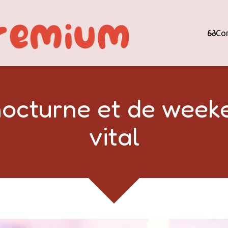
Con
nocturne et de weeke
vital