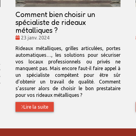
Comment bien choisir un
spécialiste de rideaux
métalliques ?
Date
23 janv. 2024
:
Rideaux métalliques, grilles articulées, portes
automatiques…, les solutions pour sécuriser
z
vos locaux professionnels ou privés ne
.
manquent pas. Mais encore faut-il faire appel à
e
un spécialiste compétent pour être sûr
e
d’obtenir un travail de qualité. Comment
e
s’assurer alors de choisir le bon prestataire
pour vos rideaux métalliques ?
Lire la suite